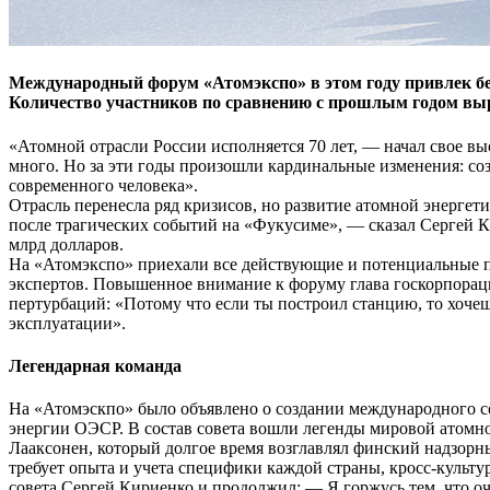
Международный форум «Атомэкспо» в этом году привлек бе
Количество участников по сравнению с прошлым годом выро
«Атомной отрасли России исполняется 70 лет, — начал свое вы
много. Но за эти годы произошли кардинальные изменения: с
современного человека».
Отрасль перенесла ряд кризисов, но развитие атомной энергети
после трагических событий на «Фукусиме», — сказал Сергей Ки
млрд долларов.
На «Атомэкспо» приехали все действующие и потенциальные па
экспертов. Повышенное внимание к форуму глава госкорпораци
пертурбаций: «Потому что если ты построил станцию, то хочешь 
эксплуатации».
Легендарная команда
На «Атомэскпо» было объявлено о создании международного со
энергии ОЭСР. В состав совета вошли легенды мировой атомн
Лааксонен, который долгое время возглавлял финский надзорны
требует опыта и учета специфики каждой страны, кросс-культ
совета Сергей Кириенко и продолжил: — Я горжусь тем, что оче