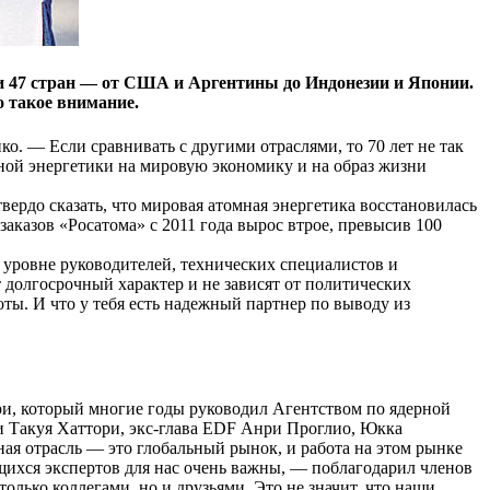
и 47 стран — от США и Аргентины до Индонезии и Японии.
о такое внимание.
о. — Если сравнивать с другими отраслями, то 70 лет не так
ной энергетики на мировую экономику и на образ жизни
вердо сказать, что мировая атомная энергетика восстановилась
заказов «Росатома» с 2011 года вырос втрое, превысив 100
 уровне руководителей, технических специалистов и
 долгосрочный характер и не зависят от политических
боты. И что у тебя есть надежный партнер по выводу из
ри, который многие годы руководил Агентством по ядерной
 Такуя Хаттори, экс-глава EDF Анри Проглио, Юкка
ая отрасль — это глобальный рынок, и работа на этом рынке
щихся экспертов для нас очень важны, — поблагодарил членов
олько коллегами, но и друзьями. Это не значит, что наши