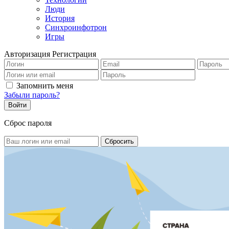
Люди
История
Синхроинфотрон
Игры
Авторизация
Регистрация
Запомнить меня
Забыли пароль?
Сброс пароля