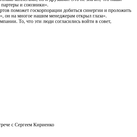
ы партеры и союзники».
ертов поможет госкорпорации добиться синергии и проложить
», он на многое нашим менеджерам открыл глаза».
пании. То, что эти люди согласились войти в совет,
трече с Сергеем Кириенко