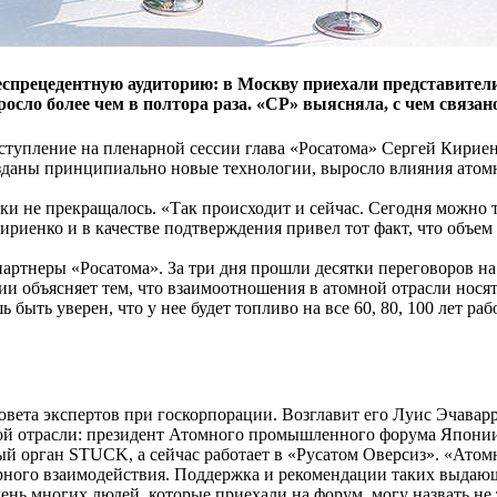
спрецедентную аудиторию: в Москву приехали представител
сло более чем в полтора раза. «СР» выясняла, с чем связан
ступление на пленарной сессии глава «Росатома» Сергей Кириенк
озданы принципиально новые технологии, выросло влияния атом
ки не прекращалось. «Так происходит и сейчас. Сегодня можно т
риенко и в качестве подтверждения привел тот факт, что объем 
ртнеры «Росатома». За три дня прошли десятки переговоров на
и объясняет тем, что взаимоотношения в атомной отрасли носят
быть уверен, что у нее будет топливо на все 60, 80, 100 лет ра
вета экспертов при госкорпорации. Возглавит его Луис Эчавар
ой отрасли: президент Атомного промышленного форума Японии
й орган STUCK, а сейчас работает в «Русатом Оверсиз». «Атомн
урного взаимодействия. Поддержка и рекомендации таких выдаю
нь многих людей, которые приехали на форум, могу назвать не т