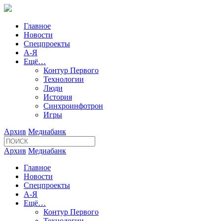
Главное
Новости
Спецпроекты
А-Я
Ещё…
Контур Первого
Технологии
Люди
История
Синхроинфотрон
Игры
Архив
Медиабанк
Архив
Медиабанк
Главное
Новости
Спецпроекты
А-Я
Ещё…
Контур Первого
Технологии