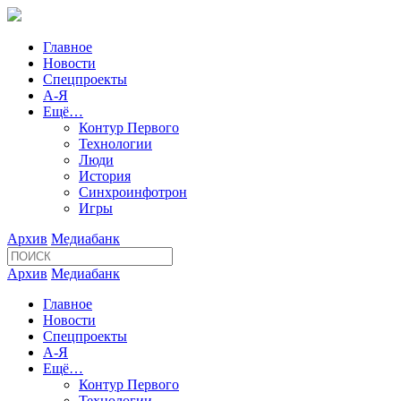
Главное
Новости
Спецпроекты
А-Я
Ещё…
Контур Первого
Технологии
Люди
История
Синхроинфотрон
Игры
Архив
Медиабанк
Архив
Медиабанк
Главное
Новости
Спецпроекты
А-Я
Ещё…
Контур Первого
Технологии