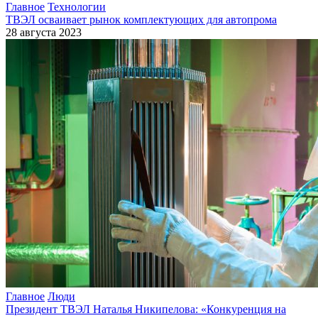
Главное
Технологии
ТВЭЛ осваивает рынок комплектующих для автопрома
28 августа 2023
Главное
Люди
Президент ТВЭЛ Наталья Никипелова: «Конкуренция на