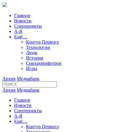
Главное
Новости
Спецпроекты
А-Я
Ещё…
Контур Первого
Технологии
Люди
История
Синхроинфотрон
Игры
Архив
Медиабанк
Архив
Медиабанк
Главное
Новости
Спецпроекты
А-Я
Ещё…
Контур Первого
Технологии