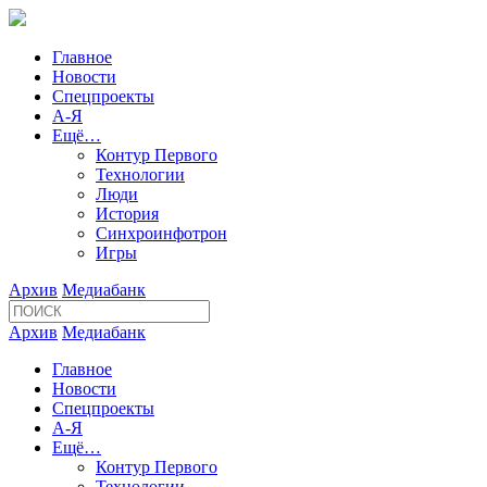
Главное
Новости
Спецпроекты
А-Я
Ещё…
Контур Первого
Технологии
Люди
История
Синхроинфотрон
Игры
Архив
Медиабанк
Архив
Медиабанк
Главное
Новости
Спецпроекты
А-Я
Ещё…
Контур Первого
Технологии