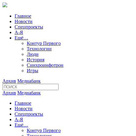
Главное
Новости
Спецпроекты
А-Я
Ещё…
Контур Первого
Технологии
Люди
История
Синхроинфотрон
Игры
Архив
Медиабанк
Архив
Медиабанк
Главное
Новости
Спецпроекты
А-Я
Ещё…
Контур Первого
Технологии