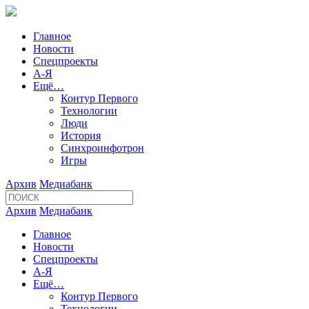
Главное
Новости
Спецпроекты
А-Я
Ещё…
Контур Первого
Технологии
Люди
История
Синхроинфотрон
Игры
Архив
Медиабанк
Архив
Медиабанк
Главное
Новости
Спецпроекты
А-Я
Ещё…
Контур Первого
Технологии