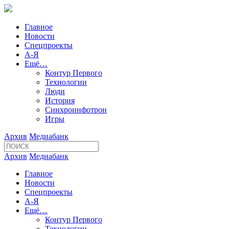
Главное
Новости
Спецпроекты
А-Я
Ещё…
Контур Первого
Технологии
Люди
История
Синхроинфотрон
Игры
Архив
Медиабанк
Архив
Медиабанк
Главное
Новости
Спецпроекты
А-Я
Ещё…
Контур Первого
Технологии