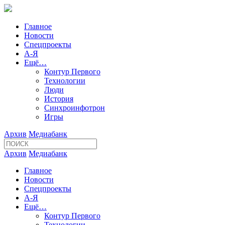
Главное
Новости
Спецпроекты
А-Я
Ещё…
Контур Первого
Технологии
Люди
История
Синхроинфотрон
Игры
Архив
Медиабанк
Архив
Медиабанк
Главное
Новости
Спецпроекты
А-Я
Ещё…
Контур Первого
Технологии