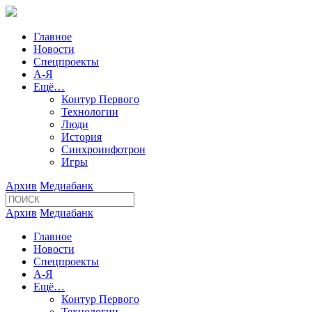
Главное
Новости
Спецпроекты
А-Я
Ещё…
Контур Первого
Технологии
Люди
История
Синхроинфотрон
Игры
Архив
Медиабанк
Архив
Медиабанк
Главное
Новости
Спецпроекты
А-Я
Ещё…
Контур Первого
Технологии