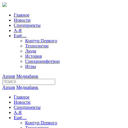
Главное
Новости
Спецпроекты
А-Я
Ещё…
Контур Первого
Технологии
Люди
История
Синхроинфотрон
Игры
Архив
Медиабанк
Архив
Медиабанк
Главное
Новости
Спецпроекты
А-Я
Ещё…
Контур Первого
Технологии