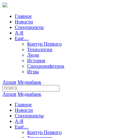
Главное
Новости
Спецпроекты
А-Я
Ещё…
Контур Первого
Технологии
Люди
История
Синхроинфотрон
Игры
Архив
Медиабанк
Архив
Медиабанк
Главное
Новости
Спецпроекты
А-Я
Ещё…
Контур Первого
Технологии