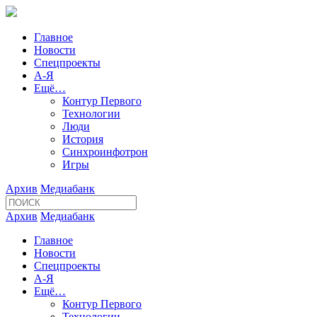
Главное
Новости
Спецпроекты
А-Я
Ещё…
Контур Первого
Технологии
Люди
История
Синхроинфотрон
Игры
Архив
Медиабанк
Архив
Медиабанк
Главное
Новости
Спецпроекты
А-Я
Ещё…
Контур Первого
Технологии