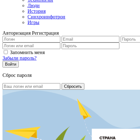
Люди
История
Синхроинфотрон
Игры
Авторизация
Регистрация
Запомнить меня
Забыли пароль?
Сброс пароля