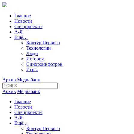
Главное
Новости
Спецпроекты
А-Я
Ещё…
Контур Первого
Технологии
Люди
История
Синхроинфотрон
Игры
Архив
Медиабанк
Архив
Медиабанк
Главное
Новости
Спецпроекты
А-Я
Ещё…
Контур Первого
Технологии