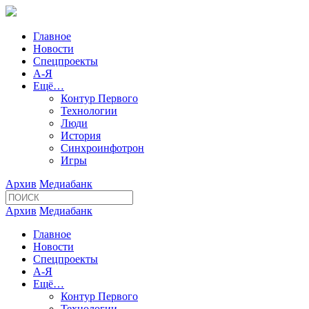
Главное
Новости
Спецпроекты
А-Я
Ещё…
Контур Первого
Технологии
Люди
История
Синхроинфотрон
Игры
Архив
Медиабанк
Архив
Медиабанк
Главное
Новости
Спецпроекты
А-Я
Ещё…
Контур Первого
Технологии