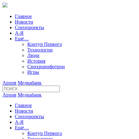
Главное
Новости
Спецпроекты
А-Я
Ещё…
Контур Первого
Технологии
Люди
История
Синхроинфотрон
Игры
Архив
Медиабанк
Архив
Медиабанк
Главное
Новости
Спецпроекты
А-Я
Ещё…
Контур Первого
Технологии