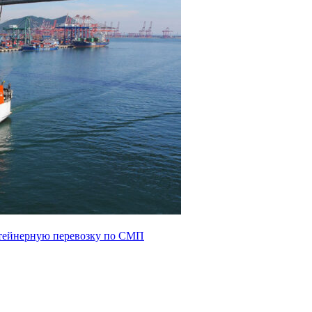
нтейнерную перевозку по СМП