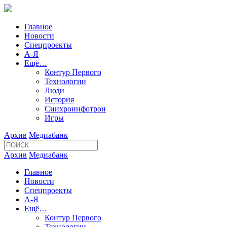
Главное
Новости
Спецпроекты
А-Я
Ещё…
Контур Первого
Технологии
Люди
История
Синхроинфотрон
Игры
Архив
Медиабанк
Архив
Медиабанк
Главное
Новости
Спецпроекты
А-Я
Ещё…
Контур Первого
Технологии