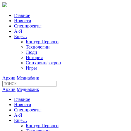
Главное
Новости
Спецпроекты
А-Я
Ещё…
Контур Первого
Технологии
Люди
История
Синхроинфотрон
Игры
Архив
Медиабанк
Архив
Медиабанк
Главное
Новости
Спецпроекты
А-Я
Ещё…
Контур Первого
Технологии