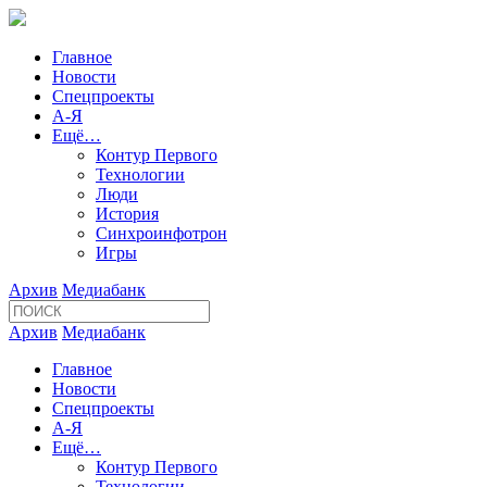
Главное
Новости
Спецпроекты
А-Я
Ещё…
Контур Первого
Технологии
Люди
История
Синхроинфотрон
Игры
Архив
Медиабанк
Архив
Медиабанк
Главное
Новости
Спецпроекты
А-Я
Ещё…
Контур Первого
Технологии