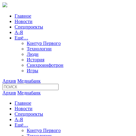
Главное
Новости
Спецпроекты
А-Я
Ещё…
Контур Первого
Технологии
Люди
История
Синхроинфотрон
Игры
Архив
Медиабанк
Архив
Медиабанк
Главное
Новости
Спецпроекты
А-Я
Ещё…
Контур Первого
Технологии