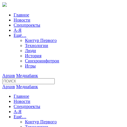
Главное
Новости
Спецпроекты
А-Я
Ещё…
Контур Первого
Технологии
Люди
История
Синхроинфотрон
Игры
Архив
Медиабанк
Архив
Медиабанк
Главное
Новости
Спецпроекты
А-Я
Ещё…
Контур Первого
Технологии