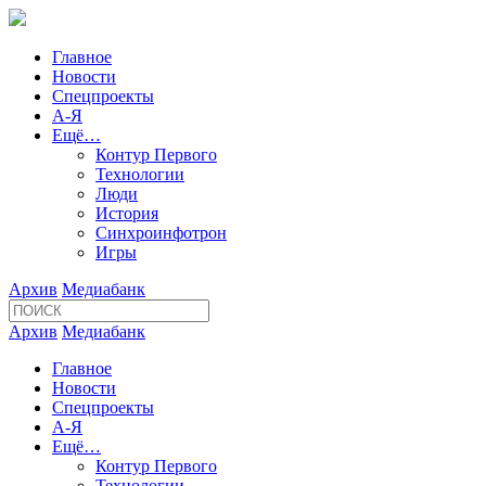
Главное
Новости
Спецпроекты
А-Я
Ещё…
Контур Первого
Технологии
Люди
История
Синхроинфотрон
Игры
Архив
Медиабанк
Архив
Медиабанк
Главное
Новости
Спецпроекты
А-Я
Ещё…
Контур Первого
Технологии