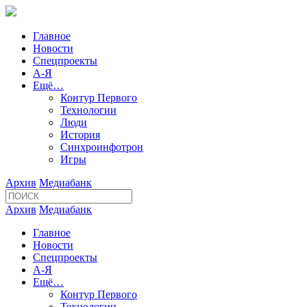
Главное
Новости
Спецпроекты
А-Я
Ещё…
Контур Первого
Технологии
Люди
История
Синхроинфотрон
Игры
Архив
Медиабанк
Архив
Медиабанк
Главное
Новости
Спецпроекты
А-Я
Ещё…
Контур Первого
Технологии