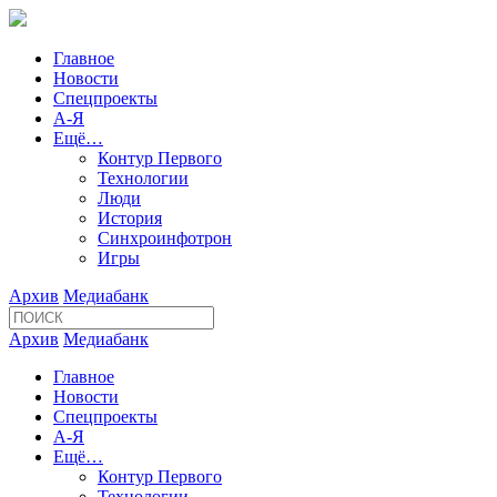
Главное
Новости
Спецпроекты
А-Я
Ещё…
Контур Первого
Технологии
Люди
История
Синхроинфотрон
Игры
Архив
Медиабанк
Архив
Медиабанк
Главное
Новости
Спецпроекты
А-Я
Ещё…
Контур Первого
Технологии