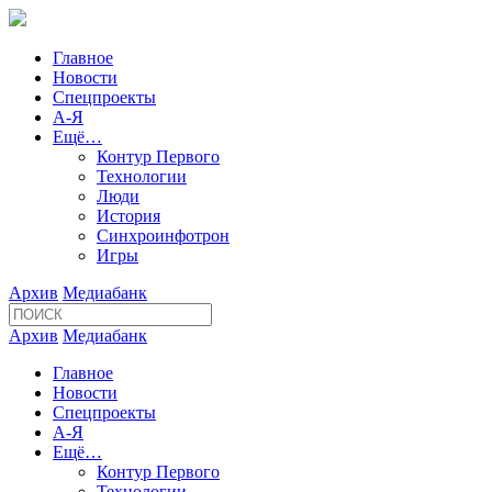
Главное
Новости
Спецпроекты
А-Я
Ещё…
Контур Первого
Технологии
Люди
История
Синхроинфотрон
Игры
Архив
Медиабанк
Архив
Медиабанк
Главное
Новости
Спецпроекты
А-Я
Ещё…
Контур Первого
Технологии