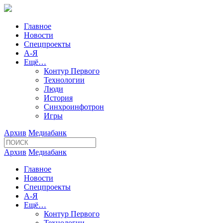
Главное
Новости
Спецпроекты
А-Я
Ещё…
Контур Первого
Технологии
Люди
История
Синхроинфотрон
Игры
Архив
Медиабанк
Архив
Медиабанк
Главное
Новости
Спецпроекты
А-Я
Ещё…
Контур Первого
Технологии