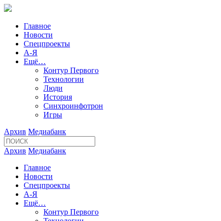
Главное
Новости
Спецпроекты
А-Я
Ещё…
Контур Первого
Технологии
Люди
История
Синхроинфотрон
Игры
Архив
Медиабанк
Архив
Медиабанк
Главное
Новости
Спецпроекты
А-Я
Ещё…
Контур Первого
Технологии