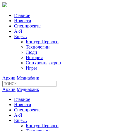
Главное
Новости
Спецпроекты
А-Я
Ещё…
Контур Первого
Технологии
Люди
История
Синхроинфотрон
Игры
Архив
Медиабанк
Архив
Медиабанк
Главное
Новости
Спецпроекты
А-Я
Ещё…
Контур Первого
Технологии