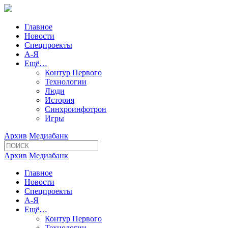
Главное
Новости
Спецпроекты
А-Я
Ещё…
Контур Первого
Технологии
Люди
История
Синхроинфотрон
Игры
Архив
Медиабанк
Архив
Медиабанк
Главное
Новости
Спецпроекты
А-Я
Ещё…
Контур Первого
Технологии