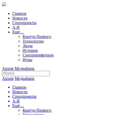
Главное
Новости
Спецпроекты
А-Я
Ещё…
Контур Первого
Технологии
Люди
История
Синхроинфотрон
Игры
Архив
Медиабанк
Архив
Медиабанк
Главное
Новости
Спецпроекты
А-Я
Ещё…
Контур Первого
Технологии