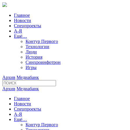
Главное
Новости
Спецпроекты
А-Я
Ещё…
Контур Первого
Технологии
Люди
История
Синхроинфотрон
Игры
Архив
Медиабанк
Архив
Медиабанк
Главное
Новости
Спецпроекты
А-Я
Ещё…
Контур Первого
Технологии