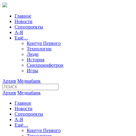
Главное
Новости
Спецпроекты
А-Я
Ещё…
Контур Первого
Технологии
Люди
История
Синхроинфотрон
Игры
Архив
Медиабанк
Архив
Медиабанк
Главное
Новости
Спецпроекты
А-Я
Ещё…
Контур Первого
Технологии