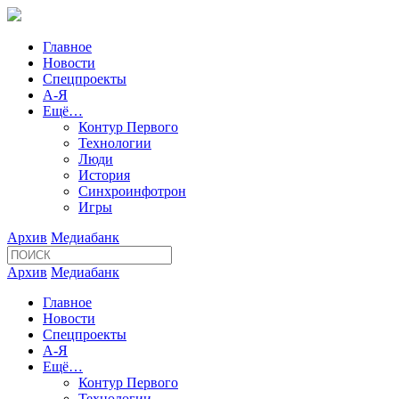
Главное
Новости
Спецпроекты
А-Я
Ещё…
Контур Первого
Технологии
Люди
История
Синхроинфотрон
Игры
Архив
Медиабанк
Архив
Медиабанк
Главное
Новости
Спецпроекты
А-Я
Ещё…
Контур Первого
Технологии