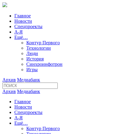
Главное
Новости
Спецпроекты
А-Я
Ещё…
Контур Первого
Технологии
Люди
История
Синхроинфотрон
Игры
Архив
Медиабанк
Архив
Медиабанк
Главное
Новости
Спецпроекты
А-Я
Ещё…
Контур Первого
Технологии