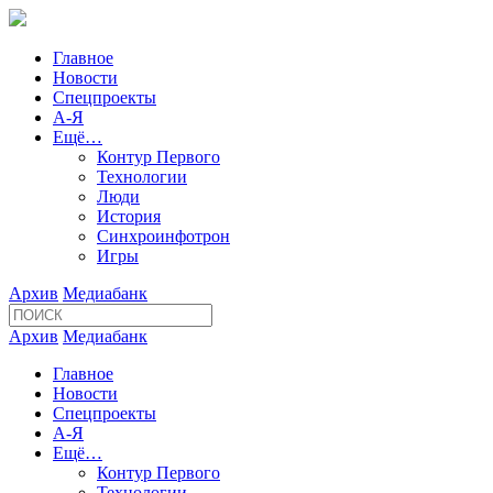
Главное
Новости
Спецпроекты
А-Я
Ещё…
Контур Первого
Технологии
Люди
История
Синхроинфотрон
Игры
Архив
Медиабанк
Архив
Медиабанк
Главное
Новости
Спецпроекты
А-Я
Ещё…
Контур Первого
Технологии