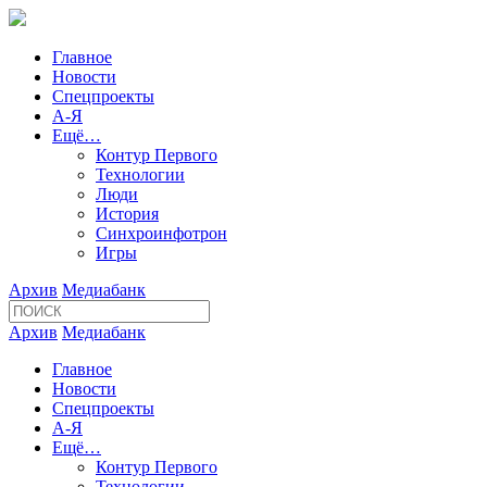
Главное
Новости
Спецпроекты
А-Я
Ещё…
Контур Первого
Технологии
Люди
История
Синхроинфотрон
Игры
Архив
Медиабанк
Архив
Медиабанк
Главное
Новости
Спецпроекты
А-Я
Ещё…
Контур Первого
Технологии