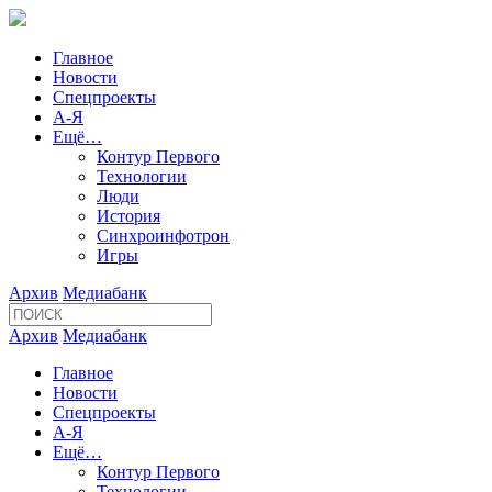
Главное
Новости
Спецпроекты
А-Я
Ещё…
Контур Первого
Технологии
Люди
История
Синхроинфотрон
Игры
Архив
Медиабанк
Архив
Медиабанк
Главное
Новости
Спецпроекты
А-Я
Ещё…
Контур Первого
Технологии