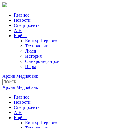
Главное
Новости
Спецпроекты
А-Я
Ещё…
Контур Первого
Технологии
Люди
История
Синхроинфотрон
Игры
Архив
Медиабанк
Архив
Медиабанк
Главное
Новости
Спецпроекты
А-Я
Ещё…
Контур Первого
Технологии