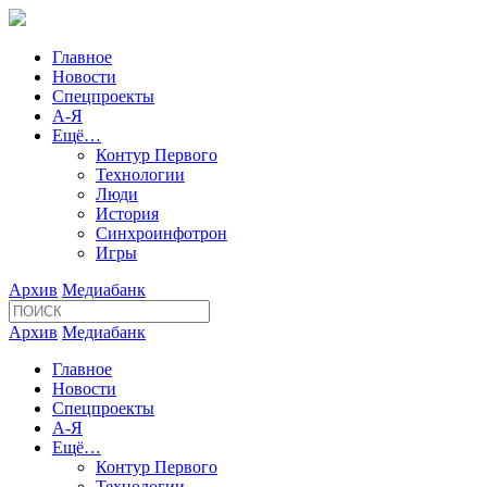
Главное
Новости
Спецпроекты
А-Я
Ещё…
Контур Первого
Технологии
Люди
История
Синхроинфотрон
Игры
Архив
Медиабанк
Архив
Медиабанк
Главное
Новости
Спецпроекты
А-Я
Ещё…
Контур Первого
Технологии