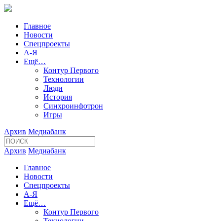
Главное
Новости
Спецпроекты
А-Я
Ещё…
Контур Первого
Технологии
Люди
История
Синхроинфотрон
Игры
Архив
Медиабанк
Архив
Медиабанк
Главное
Новости
Спецпроекты
А-Я
Ещё…
Контур Первого
Технологии