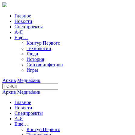
Главное
Новости
Спецпроекты
А-Я
Ещё…
Контур Первого
Технологии
Люди
История
Синхроинфотрон
Игры
Архив
Медиабанк
Архив
Медиабанк
Главное
Новости
Спецпроекты
А-Я
Ещё…
Контур Первого
Технологии