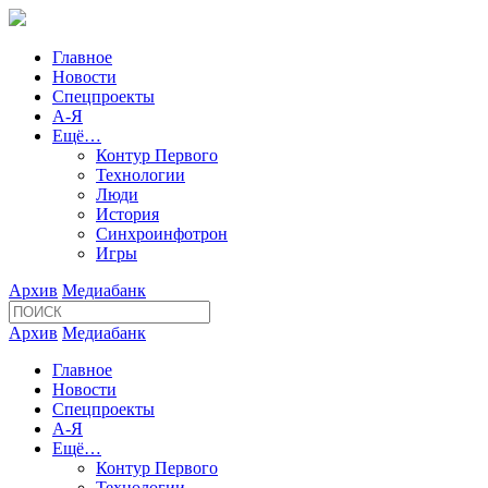
Главное
Новости
Спецпроекты
А-Я
Ещё…
Контур Первого
Технологии
Люди
История
Синхроинфотрон
Игры
Архив
Медиабанк
Архив
Медиабанк
Главное
Новости
Спецпроекты
А-Я
Ещё…
Контур Первого
Технологии