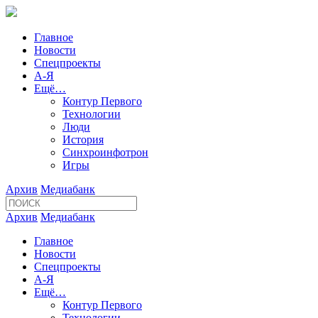
Главное
Новости
Спецпроекты
А-Я
Ещё…
Контур Первого
Технологии
Люди
История
Синхроинфотрон
Игры
Архив
Медиабанк
Архив
Медиабанк
Главное
Новости
Спецпроекты
А-Я
Ещё…
Контур Первого
Технологии