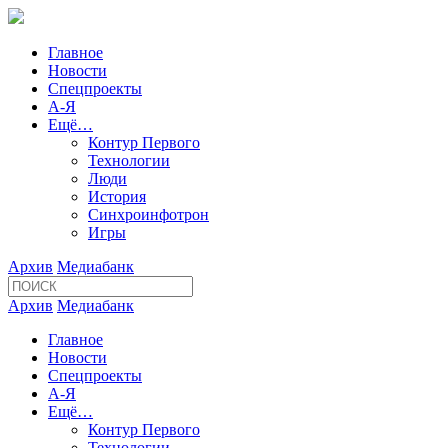
Главное
Новости
Спецпроекты
А-Я
Ещё…
Контур Первого
Технологии
Люди
История
Синхроинфотрон
Игры
Архив
Медиабанк
Архив
Медиабанк
Главное
Новости
Спецпроекты
А-Я
Ещё…
Контур Первого
Технологии