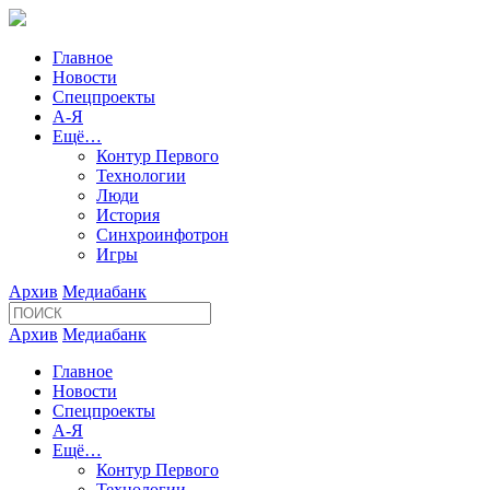
Главное
Новости
Спецпроекты
А-Я
Ещё…
Контур Первого
Технологии
Люди
История
Синхроинфотрон
Игры
Архив
Медиабанк
Архив
Медиабанк
Главное
Новости
Спецпроекты
А-Я
Ещё…
Контур Первого
Технологии