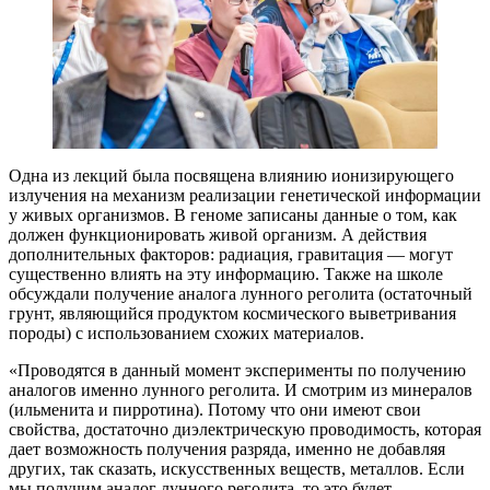
Одна из лекций была посвящена влиянию ионизирующего
излучения на механизм реализации генетической информации
у живых организмов. В геноме записаны данные о том, как
должен функционировать живой организм. А действия
дополнительных факторов: радиация, гравитация — могут
существенно влиять на эту информацию. Также на школе
обсуждали получение аналога лунного реголита (остаточный
грунт, являющийся продуктом космического выветривания
породы) с использованием схожих материалов.
«Проводятся в данный момент эксперименты по получению
аналогов именно лунного реголита. И смотрим из минералов
(ильменита и пирротина). Потому что они имеют свои
свойства, достаточно диэлектрическую проводимость, которая
дает возможность получения разряда, именно не добавляя
других, так сказать, искусственных веществ, металлов. Если
мы получим аналог лунного реголита, то это будет