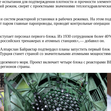
е испытания для подтверждения плотности и прочности элемен
кий режим, сверят с проектными значениями теплогидравлическ
 и систем реакторной установки в рабочих режимах. На этом п
ют паром главные паропроводы, проводят контрольные операции 
иступает персонал первого блока. Из 1930 сотрудников более 40
 российских тренажерах и атомных станциях», — ​добавил он.
Алпарслан Байрактар подтвердил планы запустить первый блок 
 Турция станет страной со значительными атомными мощностями
диземного моря. Проект включает четыре блока с реакторами ВВ
регионов страны.