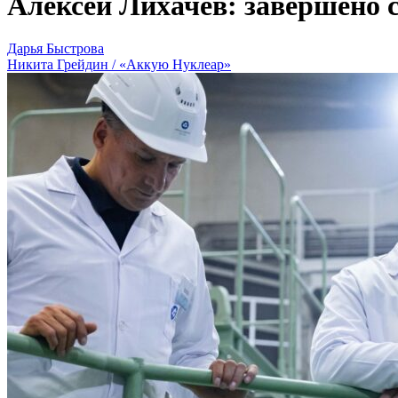
Алексей Лихачев: завершено 
Дарья Быстрова
Никита Грейдин / «Аккую Нуклеар»