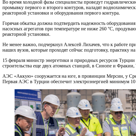
Во время холодной фазы специалисты проведут гидравлически
промывку первого и второго контуров, наладят водно­химичес
реакторной установки и оборудования первого контура.
Горячая обкатка должна подтвердить надежность оборудования
насосных агрегатов при температуре не ниже 260 °C, продува
реакторной установки.
Не менее важно, подчеркнул Алексей Лихачев, что к работе пр
наших вузов, которые проходят сейчас подготовку, практику на
15 февраля министр энергетики и природных ресурсов Турции 
строительства еще двух атомных станций, в Синопе и Фракии,
АЭС «Аккую» сооружается на юге, в провинции Мерсин, у Сре
Первая АЭС в Турции обеспечит электроэнергией минимум 10 