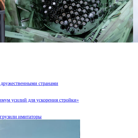
с дружественными странами
мум усилий для ускорения стройки»
загрузили имитаторы