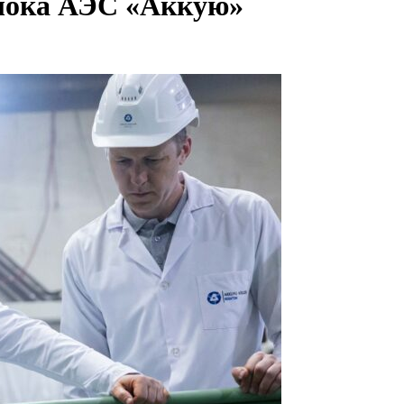
блока АЭС «Аккую»