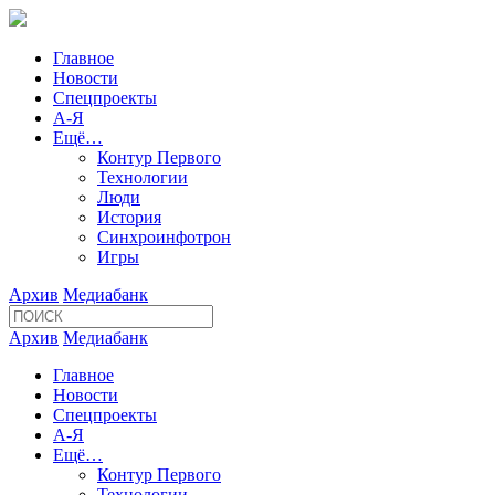
Главное
Новости
Спецпроекты
А-Я
Ещё…
Контур Первого
Технологии
Люди
История
Синхроинфотрон
Игры
Архив
Медиабанк
Архив
Медиабанк
Главное
Новости
Спецпроекты
А-Я
Ещё…
Контур Первого
Технологии